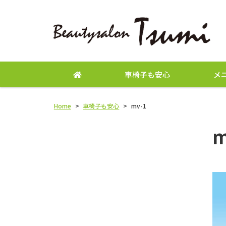
車椅子も安心
メ
Home
>
車椅子も安心
>
mv-1
m