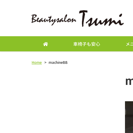
車椅子も安心
メ
Home
>
machineBB
m